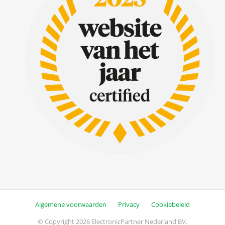
Algemene voorwaarden
Privacy
Cookiebeleid
© Copyright 2026 ElectronicPartner Nederland BV.